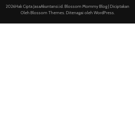
2026Hak Cipta
JasaAkuntansi.id
.
Blossom Mommy Blog | Diciptakan
Oleh
Blossom Themes
. Ditenagai oleh
WordPress
.