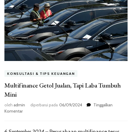
KONSULTASI & TIPS KEUANGAN
Multifinance Getol Jualan, Tapi Laba Tumbuh
Mini
oleh
admin
diperbarui pada
06/09/2024
Tinggalkan
pada
Komentar
Multifinance
Getol
Jualan,
6 September 2024
– Perusahaan multifinance terus