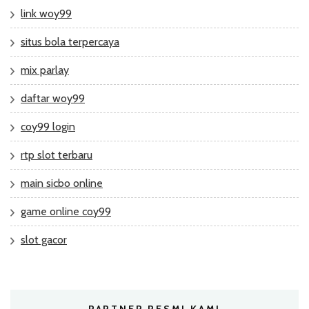
link woy99
situs bola terpercaya
mix parlay
daftar woy99
coy99 login
rtp slot terbaru
main sicbo online
game online coy99
slot gacor
PARTNER RESMI KAMI