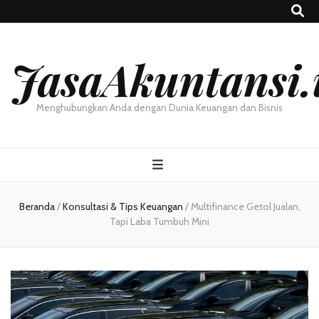
JasaAkuntansi.
Menghubungkan Anda dengan Dunia Keuangan dan Bisnis
Beranda
/
Konsultasi & Tips Keuangan
/
Multifinance Getol Jualan,
Tapi Laba Tumbuh Mini