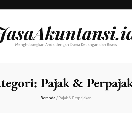
JasaAkuntansi.i
Menghubungkan Anda dengan Dunia Keuangan dan Bisnis
tegori:
Pajak & Perpaja
Beranda
/
Pajak & Perpajakan