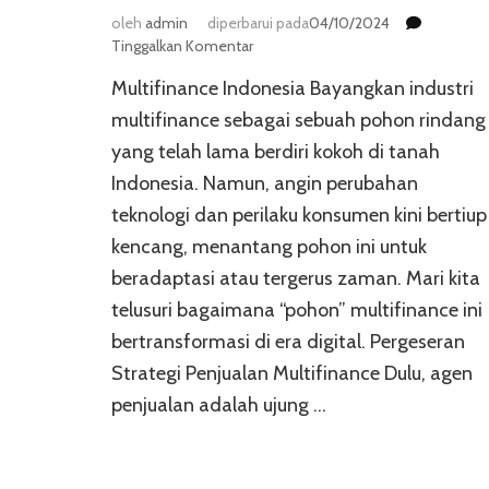
oleh
admin
diperbarui pada
04/10/2024
pada
Tinggalkan Komentar
Tren
Multifinance Indonesia Bayangkan industri
Terbaru
dalam
multifinance sebagai sebuah pohon rindang
Industri
yang telah lama berdiri kokoh di tanah
Multifinance
Indonesia. Namun, angin perubahan
Indonesia
teknologi dan perilaku konsumen kini bertiup
kencang, menantang pohon ini untuk
beradaptasi atau tergerus zaman. Mari kita
telusuri bagaimana “pohon” multifinance ini
bertransformasi di era digital. Pergeseran
Strategi Penjualan Multifinance Dulu, agen
penjualan adalah ujung …