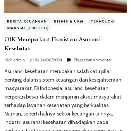
BERITA KEUANGAN
BISNIS & UKM
TEKNOLOGI
FINANSIAL (FINTECH)
OJK Memperkuat Ekosistem Asuransi
Kesehatan
pada
oleh
admin
pada
24/08/2024
Tinggalkan Komentar
OJK
Asuransi kesehatan merupakan salah satu pilar
Memperku
Ekosistem
penting dalam sistem keuangan dan kesejahteraan
Asuransi
masyarakat. Di Indonesia, asuransi kesehatan
Kesehatan
berperan besar dalam menjamin akses masyarakat
terhadap layanan kesehatan yang berkualitas.
Namun, seperti halnya sektor keuangan lainnya,
industri asuransi kesehatan dihadapkan pada
berbagai tantangan yang memerlukan pengawasan