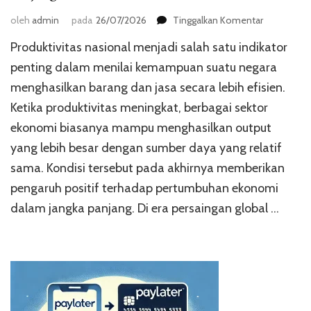
pada
oleh
admin
pada
26/07/2026
Tinggalkan Komentar
Dampak
Produktivitas nasional menjadi salah satu indikator
Perubahan
Produktivit
penting dalam menilai kemampuan suatu negara
Nasional
menghasilkan barang dan jasa secara lebih efisien.
terhadap
Ketika produktivitas meningkat, berbagai sektor
Pertumbuh
Ekonomi
ekonomi biasanya mampu menghasilkan output
dalam
yang lebih besar dengan sumber daya yang relatif
Jangka
Panjang
sama. Kondisi tersebut pada akhirnya memberikan
pengaruh positif terhadap pertumbuhan ekonomi
dalam jangka panjang. Di era persaingan global …