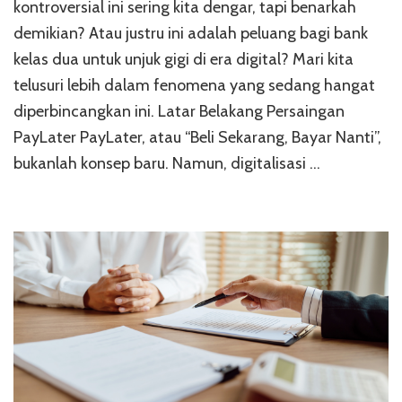
Memaham
kontroversial ini sering kita dengar, tapi benarkah
Tarung
demikian? Atau justru ini adalah peluang bagi bank
Bisnis
kelas dua untuk unjuk gigi di era digital? Mari kita
PayLater
Bank
telusuri lebih dalam fenomena yang sedang hangat
Kelas
diperbincangkan ini. Latar Belakang Persaingan
Dua
PayLater PayLater, atau “Beli Sekarang, Bayar Nanti”,
bukanlah konsep baru. Namun, digitalisasi …