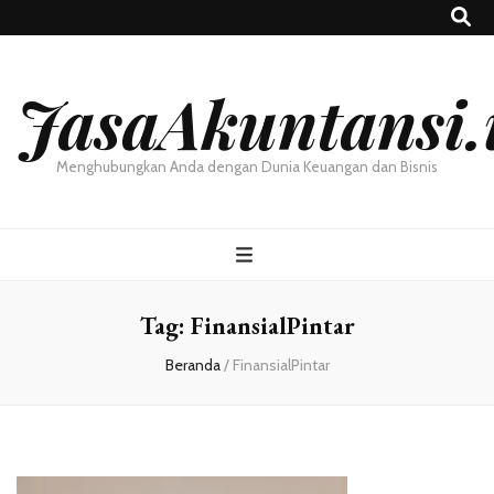
JasaAkuntansi.
Menghubungkan Anda dengan Dunia Keuangan dan Bisnis
Tag:
FinansialPintar
Beranda
/
FinansialPintar