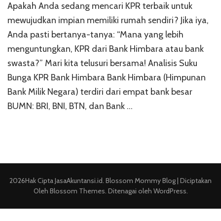
Apakah Anda sedang mencari KPR terbaik untuk
Bunga
KPR
mewujudkan impian memiliki rumah sendiri? Jika iya,
Bank
Anda pasti bertanya-tanya: “Mana yang lebih
Himbara
menguntungkan, KPR dari Bank Himbara atau bank
vs
Bank
swasta?” Mari kita telusuri bersama! Analisis Suku
Swasta
Bunga KPR Bank Himbara Bank Himbara (Himpunan
Bank Milik Negara) terdiri dari empat bank besar
BUMN: BRI, BNI, BTN, dan Bank …
2026Hak Cipta
JasaAkuntansi.id
.
Blossom Mommy Blog | Diciptakan
Oleh
Blossom Themes
. Ditenagai oleh
WordPress
.