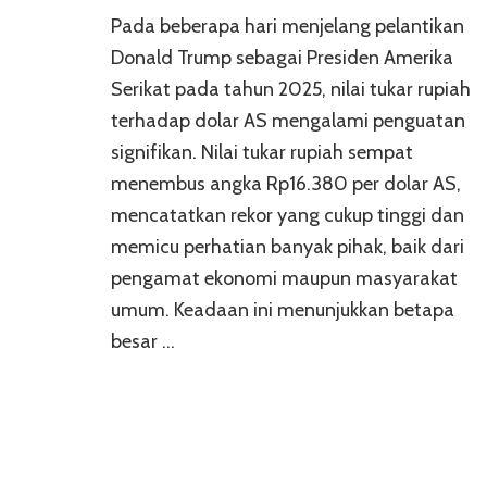
Nilai
Pada beberapa hari menjelang pelantikan
Tukar
Rupiah
Donald Trump sebagai Presiden Amerika
Tembus
Serikat pada tahun 2025, nilai tukar rupiah
Rp16.380
terhadap dolar AS mengalami penguatan
per
Dolar
signifikan. Nilai tukar rupiah sempat
AS
menembus angka Rp16.380 per dolar AS,
Menjelang
Pelantikan
mencatatkan rekor yang cukup tinggi dan
Trump
memicu perhatian banyak pihak, baik dari
pengamat ekonomi maupun masyarakat
umum. Keadaan ini menunjukkan betapa
besar …